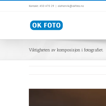
Skip
Kontakt: 450 470 29
|
olehenrik@okfoto.no
to
content
Viktigheten av komposisjon i fotografiet.
View
Larger
Image