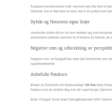
Å plassere hovedmotivet midt i rammen kan ofte føre til kje
interesse. Det er ikke bare en teori; det er en praksis som ka
Dybde og Naturens egne linjer
Inneholder bildet ditt en vei som strekker seg mot horisonte
elementene arbeider sammen for å fortelle en historie; de er e
Negative rom og utforskning av perspekt
Negative rom i et fotografi kan være like fortellende som 
oppsiktsvekkende
Anbefalte Fotokurs
Ønsker du å forbedre din fotokunnskap?
OK foto
tilbyr foto
fotokurs hvor du utvikler deg over tid i eget tempo. Gjennom
Bilde: Fotograf: Rune Skaar. Damsgårdssundet HDR. Fotover