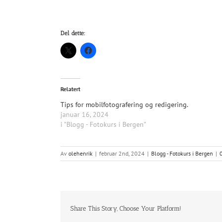
Del dette:
Relatert
Tips for mobilfotografering og redigering.
januar 16, 2024
i "Blogg - Fotokurs i Bergen"
Av
olehenrik
|
februar 2nd, 2024
|
Blogg - Fotokurs i Bergen
|
Share This Story, Choose Your Platform!