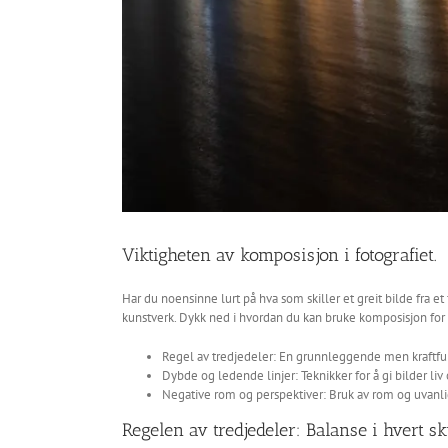
Viktigheten av komposisjon i fotografiet.
Har du noensinne lurt på hva som skiller et greit bilde fra et
kunstverk. Dykk ned i hvordan du kan bruke komposisjon for å
Regel av tredjedeler: En grunnleggende men kraftful
Dybde og ledende linjer: Teknikker for å gi bilder liv
Negative rom og perspektiver: Bruk av rom og uvanlige
Regelen av tredjedeler: Balanse i hvert s