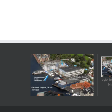
trykk fo
bi