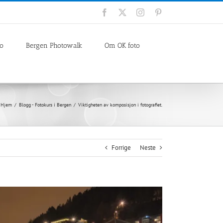
Facebook
X
Instagram
Pinterest
io
Bergen Photowalk
Om OK foto
Hjem
Blogg - Fotokurs i Bergen
Viktigheten av komposisjon i fotografiet.
Forrige
Neste