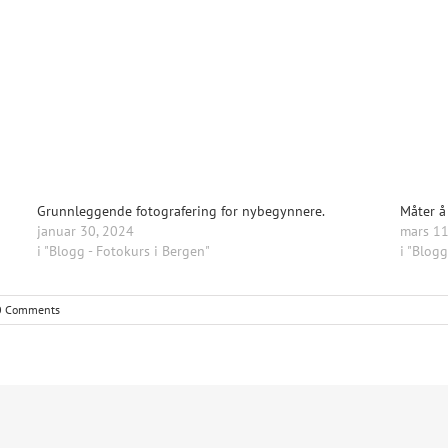
Grunnleggende fotografering for nybegynnere.
Måter å
januar 30, 2024
mars 11
i "Blogg - Fotokurs i Bergen"
i "Blogg
0 Comments