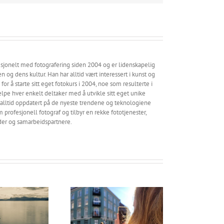
esjonelt med fotografering siden 2004 og er lidenskapelig
 og dens kultur. Han har alltid vært interessert i kunst og
 for å starte sitt eget fotokurs i 2004, noe som resulterte i
lpe hver enkelt deltaker med å utvikle sitt eget unike
g alltid oppdatert på de nyeste trendene og teknologiene
profesjonell fotograf og tilbyr en rekke fototjenester,
nder og samarbeidspartnere.
0 år med fotokurs