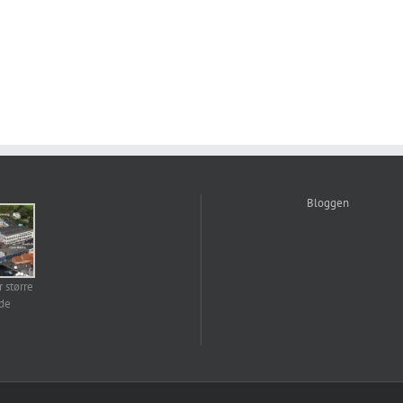
Bloggen
r større
lde