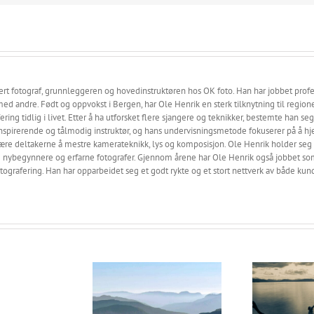
ert fotograf, grunnleggeren og hovedinstruktøren hos OK foto. Han har jobbet prof
ed andre. Født og oppvokst i Bergen, har Ole Henrik en sterk tilknytning til regionen
fering tidlig i livet. Etter å ha utforsket flere sjangere og teknikker, bestemte han seg
nspirerende og tålmodig instruktør, og hans undervisningsmetode fokuserer på å hje
å lære deltakerne å mestre kamerateknikk, lys og komposisjon. Ole Henrik holder se
e nybegynnere og erfarne fotografer. Gjennom årene har Ole Henrik også jobbet som 
otografering. Han har opparbeidet seg et godt rykte og et stort nettverk av både ku
Hva
skal
jeg
2