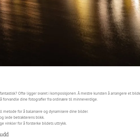
 fantastisk? Ofte ligger svaret i komposisjonen. Å mestre kunsten å arrangere et bilde
 forvandle dine fotografier fra ordinære til minneverdige.
l metode for å balansere og dynamisere dine bilder.
 og lede betrakterens blikk.
 vinkler for å forsterke bildets uttrykk.
kudd