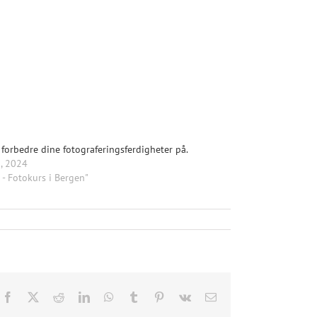
 forbedre dine fotograferingsferdigheter på.
, 2024
 - Fotokurs i Bergen"
Facebook
X
Reddit
LinkedIn
WhatsApp
Tumblr
Pinterest
Vk
E-
post