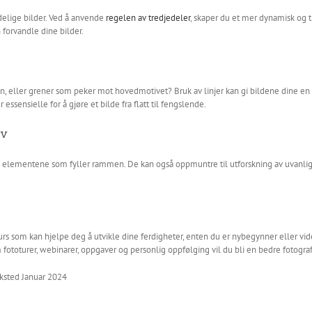
delige bilder. Ved å anvende
regelen av tredjedeler
, skaper du et mer dynamisk og 
n forvandle dine bilder.
n, eller grener som peker mot hovedmotivet? Bruk av linjer kan gi bildene dine en 
ssensielle for å gjøre et bilde fra flatt til fengslende.
iv
de elementene som fyller rammen. De kan også oppmuntre til utforskning av uvanlig
kurs som kan hjelpe deg å utvikle dine ferdigheter, enten du er nybegynner eller 
 fototurer, webinarer, oppgaver og personlig oppfølging vil du bli en bedre fotograf
ksted Januar 2024