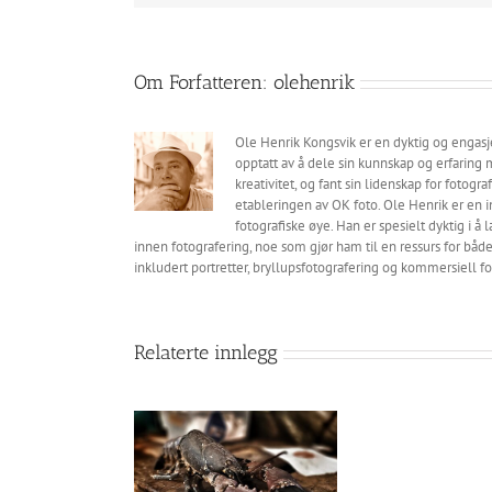
Om Forfatteren:
olehenrik
Ole Henrik Kongsvik er en dyktig og engasj
opptatt av å dele sin kunnskap og erfaring m
kreativitet, og fant sin lidenskap for fotogra
etableringen av OK foto. Ole Henrik er en i
fotografiske øye. Han er spesielt dyktig i 
innen fotografering, noe som gjør ham til en ressurs for båd
inkludert portretter, bryllupsfotografering og kommersiell f
Relaterte innlegg
toweekend på