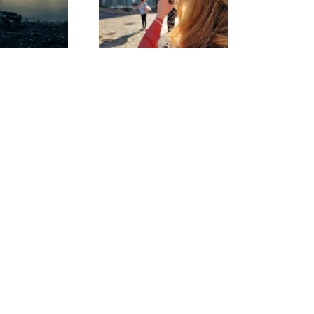
stpriser på fotokurs i
ugust og september