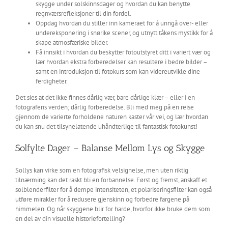
skygge under solskinnsdager og hvordan du kan benytte
regnværsrefleksjoner til din fordel.
Oppdag hvordan du stiller inn kameraet for å unngå over- eller
undereksponering i snørike scener, og utnytt tåkens mystikk for å
skape atmosfæriske bilder.
Få innsikt i hvordan du beskytter fotoutstyret ditt i variert vær og
lær hvordan ekstra forberedelser kan resultere i bedre bilder –
samt en introduksjon til fotokurs som kan videreutvikle dine
ferdigheter.
Det sies at det ikke finnes dårlig vær, bare dårlige klær – eller i en
fotografens verden; dårlig forberedelse. Bli med meg på en reise
gjennom de varierte forholdene naturen kaster vår vei, og lær hvordan
du kan snu det tilsynelatende uhåndterlige til fantastisk fotokunst!
Solfylte Dager – Balanse Mellom Lys og Skygge
Sollys kan virke som en fotografisk velsignelse, men uten riktig
tilnærming kan det raskt bli en forbannelse. Først og fremst, anskaff et
solblenderfilter for å dempe intensiteten, et polariseringsfilter kan også
utføre mirakler for å redusere gjenskinn og forbedre fargene på
himmelen. Og når skyggene blir for harde, hvorfor ikke bruke dem som
en del av din visuelle historiefortelling?