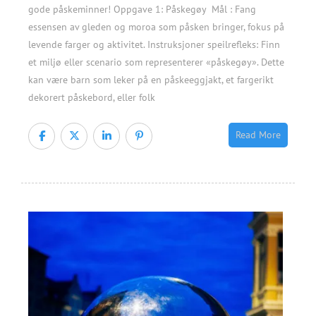
gode påskeminner! Oppgave 1: Påskegøy Mål : Fang
essensen av gleden og moroa som påsken bringer, fokus på
levende farger og aktivitet. Instruksjoner speilrefleks: Finn
et miljø eller scenario som representerer «påskegøy». Dette
kan være barn som leker på en påskeeggjakt, et fargerikt
dekorert påskebord, eller folk
Read More