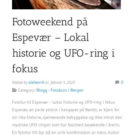
Fotoweekend på
Espevær – Lokal
historie og UFO-ring i
fokus
olehenrik
0
Posted by
on februar 5, 2025
Category:
Blogg - Fotokurs i Bergen
Fototur til Espevær – Lokal historie og UFO-ring i fokus
Espevær, en perle ytterst i havgapet på Bømlo, er kjent for
sin rike historie, sjarmerende bebyggelse og ikke minst den
mystiske UFO-ringen som har fascinert besøkende i årevis.
En fototur hit byr på en unik kombinasjon av natur, kultur