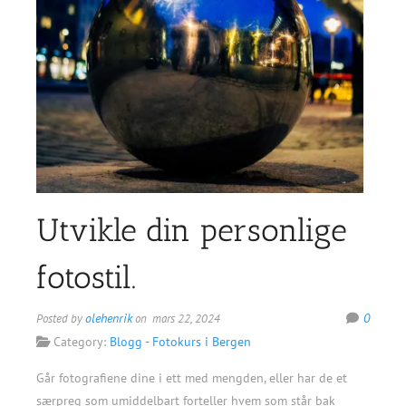
Utvikle din personlige
fotostil.
olehenrik
0
Posted by
on mars 22, 2024
Category:
Blogg - Fotokurs i Bergen
Går fotografiene dine i ett med mengden, eller har de et
særpreg som umiddelbart forteller hvem som står bak