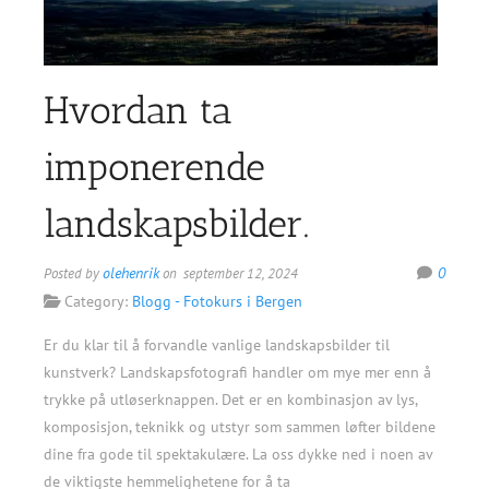
Hvordan ta
imponerende
landskapsbilder.
olehenrik
0
Posted by
on september 12, 2024
Category:
Blogg - Fotokurs i Bergen
Er du klar til å forvandle vanlige landskapsbilder til
kunstverk? Landskapsfotografi handler om mye mer enn å
trykke på utløserknappen. Det er en kombinasjon av lys,
komposisjon, teknikk og utstyr som sammen løfter bildene
dine fra gode til spektakulære. La oss dykke ned i noen av
de viktigste hemmelighetene for å ta