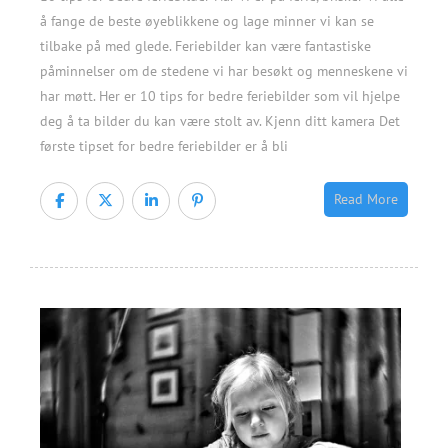
å fange de beste øyeblikkene og lage minner vi kan se
tilbake på med glede. Feriebilder kan være fantastiske
påminnelser om de stedene vi har besøkt og menneskene vi
har møtt. Her er 10 tips for bedre feriebilder som vil hjelpe
deg å ta bilder du kan være stolt av. Kjenn ditt kamera Det
første tipset for bedre feriebilder er å bli
Read More