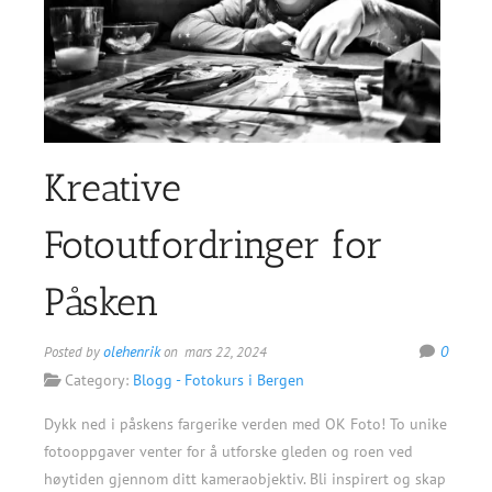
Kreative
Fotoutfordringer for
Påsken
olehenrik
0
Posted by
on mars 22, 2024
Category:
Blogg - Fotokurs i Bergen
Dykk ned i påskens fargerike verden med OK Foto! To unike
fotooppgaver venter for å utforske gleden og roen ved
høytiden gjennom ditt kameraobjektiv. Bli inspirert og skap