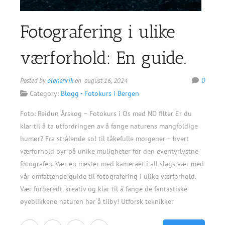
Fotografering i ulike
værforhold: En guide.
olehenrik
0
Posted by
on august 16, 2024
Category:
Blogg - Fotokurs i Bergen
Foto: Reidun Årskog – Fotokurs i Os med ND filter Er du
klar til å ta utfordringen av å fange naturens mangfoldige
humør? Fra strålende sol til tåkefulle morgener – hvert
værforhold byr på unike muligheter for den eventyrlystne
fotografen. Vær en mester med kameraet i all slags vær med
vår omfattende guide til fotografering i ulike værforhold.
Vær forberedt, kreativ og klar til å fange de fantastiske
øyeblikkene naturen har å tilby! Utforsk teknikker