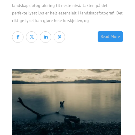
landskapsfotografering til neste nivå. Jakten på det
perfekte lyset Lys er helt essensielt i landskapsfotografi. Det
riktige lyset kan gjøre hele forskjellen, og
Read More