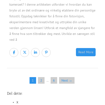
kameraet? I denne artikkelen utforsker vi hvordan du kan
bryte ut av det ordinære og virkelig etablere din personlige
fotostil. Oppdag teknikker for å finne din fotovisjon,
eksperimentere med kreativitet og uttrykke din unike
verden gjennom linsen! Utforsk et mangfold av sjangere for
å finne hva som tiltrekker deg mest. Utvikle en særegen stil
ved å
Read More
1
2
6
Next →
…
Del dette:
X