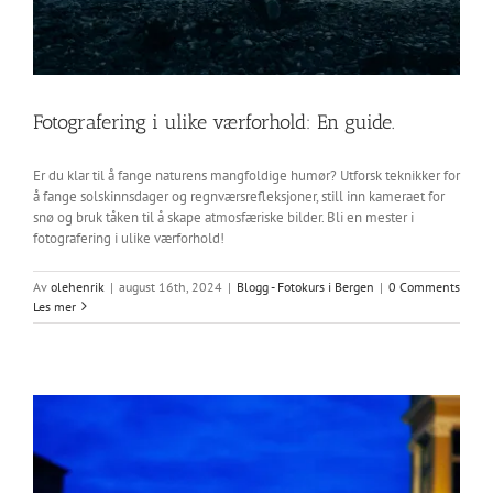
Fotografering i ulike værforhold: En guide.
Er du klar til å fange naturens mangfoldige humør? Utforsk teknikker for
å fange solskinnsdager og regnværsrefleksjoner, still inn kameraet for
snø og bruk tåken til å skape atmosfæriske bilder. Bli en mester i
fotografering i ulike værforhold!
Av
olehenrik
|
august 16th, 2024
|
Blogg - Fotokurs i Bergen
|
0 Comments
Les mer