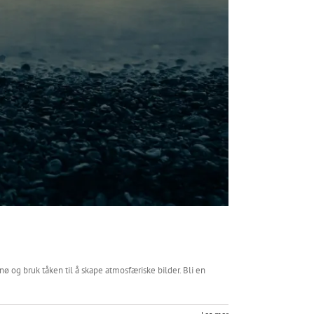
nø og bruk tåken til å skape atmosfæriske bilder. Bli en