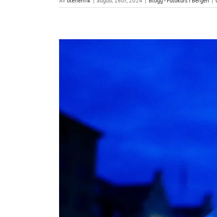
Av
olehenrik
|
august 16th, 2024
|
Blogg - Fotokurs i Bergen
|