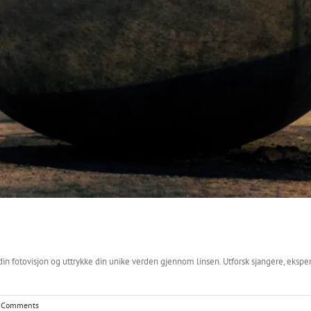
e din fotovisjon og uttrykke din unike verden gjennom linsen. Utforsk sjangere, eksp
 Comments