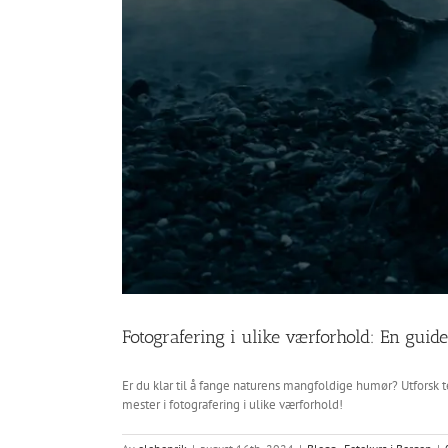
Fotografering i ulike værforhold: En guide
Er du klar til å fange naturens mangfoldige humør? Utforsk te
mester i fotografering i ulike værforhold!