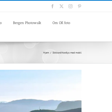
Facebook
X
Instagram
Pinterest
io
Bergen Photowalk
Om OK foto
Hjem
Stikkord:
Nordlys med mobil