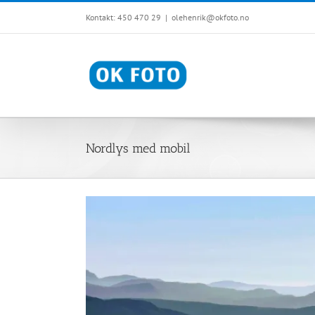
Skip
Kontakt: 450 470 29
|
olehenrik@okfoto.no
to
content
Nordlys med mobil