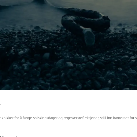
.
knikker for å fange solskinnsdager og regnværsrefleksjoner, still inn kameraet for s