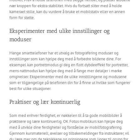
nær kroppen for ekstra stabilitet. Hvis du fortsatt sliter med å holde
kameraet stille, kan du vurdere å bruke et mobilstativ eller en annen
form for støtte.
Eksperimenter med ulike innstillinger og
moduser
Mange smarttelefoner har et utvalg av fotografering moduser og
innstillinger som kan hjelpe deg med å forbedre bildene dine. For
eksempel kan portrettmodus gi deg en flott dybdeeffekt for portretter,
mens nattmodus kan hjelpe deg med å fange mer detaljer i mørke
omgivelser. Eksperimenter med de ulike innstillingene og modusene
som er tilgjengelige på telefonen din for å finne ut hvilke som fungerer
best for ulike situasjoner.
Praktiser og lær kontinuerlig
Som med enhver ferdighet, er nøkkelen til å ta gode mobilbilder å
praktisere og lære kontinuerlig. OK Fotos mobilkurs kan hjelpe deg
med å utvikle dine ferdigheter og forståelse av mobilfotografering.
Gjennom kursmateriell, øvelser og tilbakemeldinger fra instruktører, vil
du lære mer om de teknikkene og prinsippene som ligger til grunn for