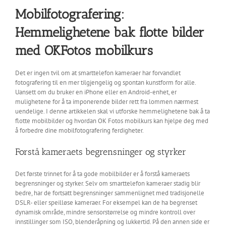
Mobilfotografering:
Hemmelighetene bak flotte bilder
med OKFotos mobilkurs
Det er ingen tvil om at smarttelefon kameraer har forvandlet
fotografering til en mer tilgjengelig og spontan kunstform for alle.
Uansett om du bruker en iPhone eller en Android-enhet, er
mulighetene for å ta imponerende bilder rett fra lommen nærmest
uendelige. I denne artikkelen skal vi utforske hemmelighetene bak å ta
flotte mobilbilder og hvordan OK Fotos mobilkurs kan hjelpe deg med
å forbedre dine mobilfotografering ferdigheter.
Forstå kameraets begrensninger og styrker
Det første trinnet for å ta gode mobilbilder er å forstå kameraets
begrensninger og styrker. Selv om smarttelefon kameraer stadig blir
bedre, har de fortsatt begrensninger sammenlignet med tradisjonelle
DSLR- eller speilløse kameraer. For eksempel kan de ha begrenset
dynamisk område, mindre sensorstørrelse og mindre kontroll over
innstillinger som ISO, blenderåpning og lukkertid. På den annen side er