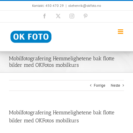
Skip
Kontakt: 450 470 29
|
olehenrik@okfoto.no
to
content
Facebook
X
Instagram
Pinterest
Mobilfotografering Hemmelighetene bak flotte
bilder med OKFotos mobilkurs
Forrige
Neste
Mobilfotografering Hemmelighetene bak flotte
bilder med OKFotos mobilkurs