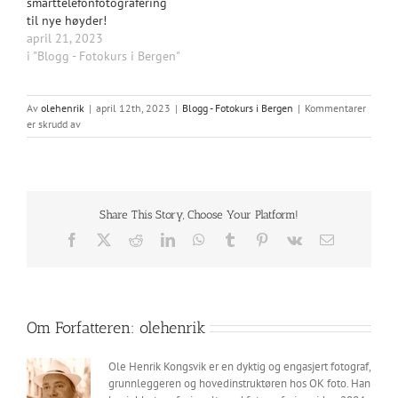
smarttelefonfotografering
til nye høyder!
april 21, 2023
i "Blogg - Fotokurs i Bergen"
Av
olehenrik
|
april 12th, 2023
|
Blogg - Fotokurs i Bergen
|
Kommentarer
for
er skrudd av
Mobilfotografering
Hemmelighetene
bak
flotte
bilder
Share This Story, Choose Your Platform!
med
OKFotos
Facebook
X
Reddit
LinkedIn
WhatsApp
Tumblr
Pinterest
Vk
E-
mobilkurs
post
Om Forfatteren:
olehenrik
Ole Henrik Kongsvik er en dyktig og engasjert fotograf,
grunnleggeren og hovedinstruktøren hos OK foto. Han