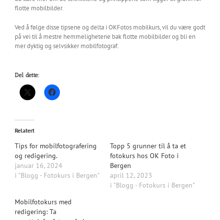
flotte mobilbilder.
Ved å følge disse tipsene og delta i OKFotos mobilkurs, vil du være godt
på vei til å mestre hemmelighetene bak flotte mobilbilder og bli en
mer dyktig og selvsikker mobilfotograf.
Del dette:
Relatert
Tips for mobilfotografering
Topp 5 grunner til å ta et
og redigering.
fotokurs hos OK Foto i
januar 16, 2024
Bergen
i "Blogg - Fotokurs i Bergen"
april 12, 2023
i "Blogg - Fotokurs i Bergen"
Mobilfotokurs med
redigering: Ta