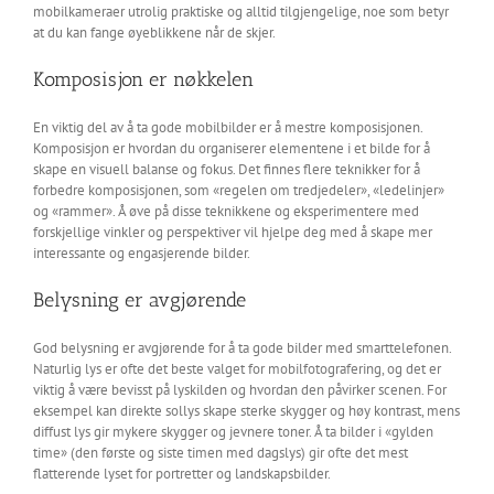
mobilkameraer utrolig praktiske og alltid tilgjengelige, noe som betyr
at du kan fange øyeblikkene når de skjer.
Komposisjon er nøkkelen
En viktig del av å ta gode mobilbilder er å mestre komposisjonen.
Komposisjon er hvordan du organiserer elementene i et bilde for å
skape en visuell balanse og fokus. Det finnes flere teknikker for å
forbedre komposisjonen, som «regelen om tredjedeler», «ledelinjer»
og «rammer». Å øve på disse teknikkene og eksperimentere med
forskjellige vinkler og perspektiver vil hjelpe deg med å skape mer
interessante og engasjerende bilder.
Belysning er avgjørende
God belysning er avgjørende for å ta gode bilder med smarttelefonen.
Naturlig lys er ofte det beste valget for mobilfotografering, og det er
viktig å være bevisst på lyskilden og hvordan den påvirker scenen. For
eksempel kan direkte sollys skape sterke skygger og høy kontrast, mens
diffust lys gir mykere skygger og jevnere toner. Å ta bilder i «gylden
time» (den første og siste timen med dagslys) gir ofte det mest
flatterende lyset for portretter og landskapsbilder.