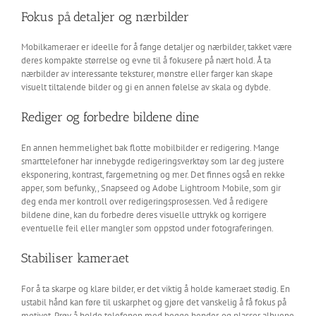
Fokus på detaljer og nærbilder
Mobilkameraer er ideelle for å fange detaljer og nærbilder, takket være
deres kompakte størrelse og evne til å fokusere på nært hold. Å ta
nærbilder av interessante teksturer, mønstre eller farger kan skape
visuelt tiltalende bilder og gi en annen følelse av skala og dybde.
Rediger og forbedre bildene dine
En annen hemmelighet bak flotte mobilbilder er redigering. Mange
smarttelefoner har innebygde redigeringsverktøy som lar deg justere
eksponering, kontrast, fargemetning og mer. Det finnes også en rekke
apper, som befunky,, Snapseed og Adobe Lightroom Mobile, som gir
deg enda mer kontroll over redigeringsprosessen. Ved å redigere
bildene dine, kan du forbedre deres visuelle uttrykk og korrigere
eventuelle feil eller mangler som oppstod under fotograferingen.
Stabiliser kameraet
For å ta skarpe og klare bilder, er det viktig å holde kameraet stødig. En
ustabil hånd kan føre til uskarphet og gjøre det vanskelig å få fokus på
motivet. Prøv å holde telefonen med begge hender, og plasser albuene