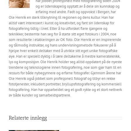
har jobbet profesjonelt med fotografering siden 2004
og er lidenskapelig opptatt av å dele sin kunnskap og
erfaring med andre. Født og oppvokst i Bergen, har
Ole Henrik en sterk tilknytning til regionen og dens kultur. Han har
alltid vært interessert i kunst og kreativitet, og fant sin lidenskap for
fotografering tidlig i livet. Etter å ha utforsket flere sjangere og
teknikker, bestemte han seg for å starte sitt eget fotokurs i 2004, noe
som resulterte i etableringen av OK foto. Ole Henrik er en inspirerende
og tålmodig instruktør, og hans undervisningsmetode fokuserer på å
hjelpe hver enkelt deltaker med å utvikle sitt eget unike fotografiske
øye. Han er spesielt dyktig i å lære deltakerne å mestre kamerateknikk,
lys og komposisjon. Ole Henrik holder seg alltid oppdatert på de nyeste
trendene og teknologiene innen fotografering, noe som gjør ham til en
ressurs for både nybegynnere og erfarne fotografer. Gjennom årene har
Ole Henrik også jobbet som profesjonell fotograf og tilbyr en rekke
fototjenester, inkludert portretter, bryllupsfotografering og kommersiell
fotografering. Han har opparbeidet seg et godt rykte og et stort nettverk
av både kunder og samarbeidspartnere.
Relaterte innlegg