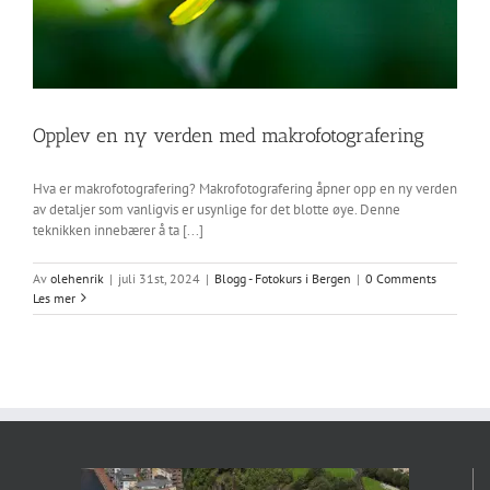
Opplev en ny verden med makrofotografering
Hva er makrofotografering? Makrofotografering åpner opp en ny verden
av detaljer som vanligvis er usynlige for det blotte øye. Denne
teknikken innebærer å ta [...]
Av
olehenrik
|
juli 31st, 2024
|
Blogg - Fotokurs i Bergen
|
0 Comments
Les mer