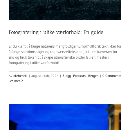
Fotografering i ulike værforhold: En guide.
Er du klar til å fange naturens mangfoldige humør? Utforsk teknikker for
å fange solskinnsdager og regnværsrefleksjoner, still inn kameraet for
snø og bruk tåken til å skape atmosfæriske bilder. Bli en mester i
fotografering i ulike værforhold!
Av
olehenrik
|
august 16th, 2024
|
Blogg - Fotokurs i Bergen
|
0 Comments
Les mer