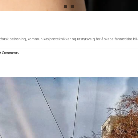
tforsk belysning, kommunikasjonsteknikker og utstyrsvalg for å skape fantastiske bil
0 Comments