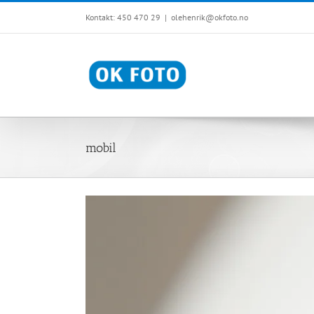
Skip
Kontakt: 450 470 29
|
olehenrik@okfoto.no
to
content
mobil