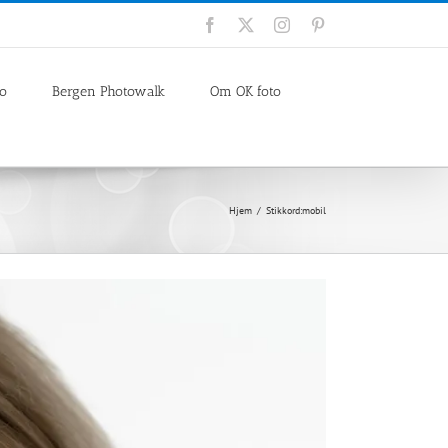
Facebook
X
Instagram
Pinterest
io
Bergen Photowalk
Om OK foto
Hjem
Stikkord:
mobil