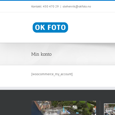
Skip
Kontakt: 450 470 29
|
olehenrik@okfoto.no
to
content
Min konto
[woocommerce_my_account]