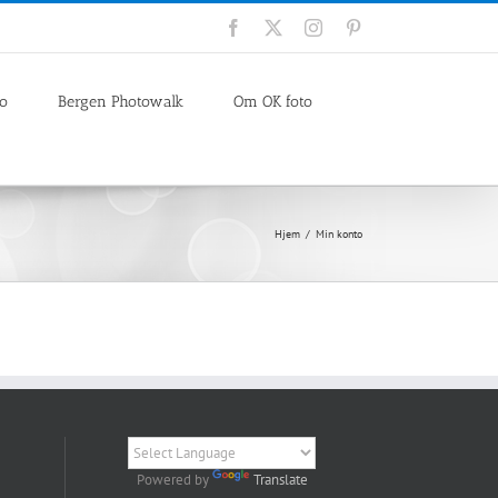
Facebook
X
Instagram
Pinterest
io
Bergen Photowalk
Om OK foto
Hjem
Min konto
Powered by
Translate